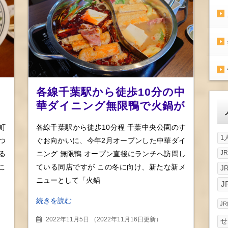
各線千葉駅から徒歩10分の中
中
華ダイニング無限鴨で火鍋が
スタート 鴨白湯との組み合
町
各線千葉駅から徒歩10分程 千葉中央公園のす
わせも絶品
1
つ
ぐお向かいに、今年2月オープンした中華ダイ
J
る
ニング 無限鴨 オープン直後にランチへ訪問し
こ
ている同店ですが この冬に向け、新たな新メ
J
ニューとして「火鍋
J
続きを読む
J
2022年11月5日
（
2022年11月16日更新
）
せ