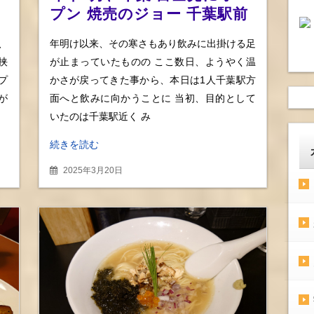
プン 焼売のジョー 千葉駅前
大
店にて名物焼売各品を食べ比
、
年明け以来、その寒さもあり飲みに出掛ける足
べ
挟
が止まっていたものの ここ数日、ようやく温
プ
かさが戻ってきた事から、本日は1人千葉駅方
が
面へと飲みに向かうことに 当初、目的として
いたのは千葉駅近く み
続きを読む
2025年3月20日