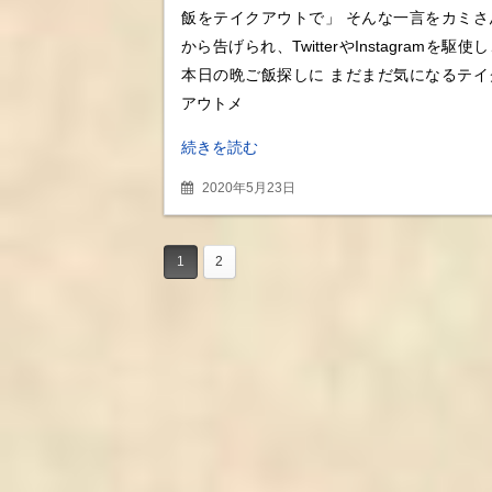
ラヤ風チキンライス＆イカ
飯をテイクアウトで」 そんな一言をカミさ
フライ弁当もおつまみ
から告げられ、TwitterやInstagramを駆使
に！？
本日の晩ご飯探しに まだまだ気になるテイ
アウトメ
続きを読む
2020年5月23日
1
2