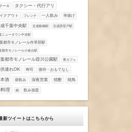
タクシー・代行アリ
テーキ
一人飲み
イクアウト
串揚げ
フレンチ
京成千葉中央駅
京成船橋駅
京成西登戸駅
葉ニュータウン中央駅
葉都市モノレール作草部駅
葉都市モノレール小倉台駅
千葉都市モノレール葭川公園駅
夜カフェ
供連れOK
寿司
接待・おもてなし
日本酒
深夜営業
焼酎
焼鳥
昼飲み
肉料理
飲み放題
鍋
最新ツイートはこちらから