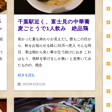
亭
千葉駅近く、富士見の中華蕎
シ
麦ごとうで1人飲み 絶品鶏
をお酒とつまみ〆には限定
冠
長かった夏も終わりが見えだし 暦もこの日か
秋鮭しお蕎麦
、
ら、秋をお知らせる様に10月へ突入 そんな同
つ
日、実は朝から良い事が立て続けにおき これ
を
はもう、祝杯を挙げるしか無い と息巻いてみ
たものの、残念
続きを読む
2023年10月12日