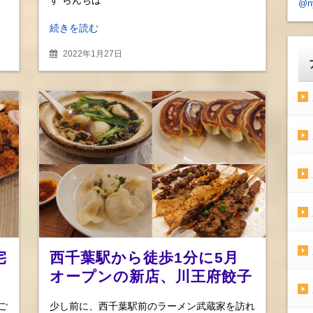
@n
続きを読む
2022年1月27日
宅
西千葉駅から徒歩1分に5月
オープンの新店、川王府餃子
軒を初訪問！ 多彩な餃子を
ご
少し前に、西千葉駅前のラーメン武蔵家を訪れ