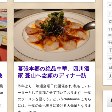
ス
テ
千
千
千
子
幕張本郷の絶品中華、四川酒
純
家 蔓山へ念願のディナー訪
〆
問！ コースで頂く絶品四川
葉
昨年より、毎週金曜日に開催され 私もモデレ
料理に舌鼓！
e
ーターとして参加させて頂いております「千葉
、
のラーメンを語ろう」というclubhouse こちら
し
には、千葉の食べ歩きに於ける大先輩となりま
す らんちば