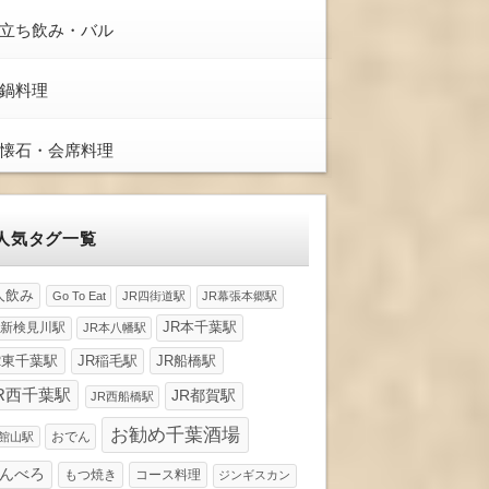
立ち飲み・バル
鍋料理
懐石・会席料理
人気タグ一覧
人飲み
Go To Eat
JR四街道駅
JR幕張本郷駅
R新検見川駅
JR本千葉駅
JR本八幡駅
R東千葉駅
JR稲毛駅
JR船橋駅
R西千葉駅
JR都賀駅
JR西船橋駅
お勧め千葉酒場
おでん
R館山駅
んべろ
もつ焼き
コース料理
ジンギスカン