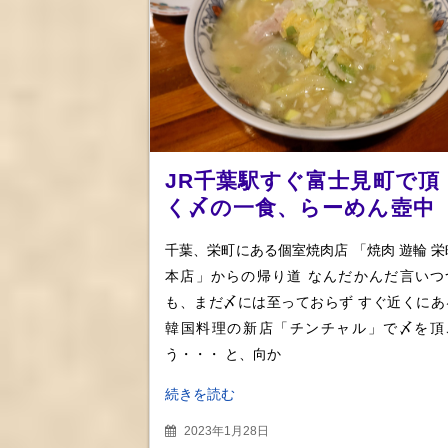
JR千葉駅すぐ富士見町で頂
く〆の一食、らーめん壺
餃子にホルモン、豚足をタ
千葉、栄町にある個室焼肉店 「焼肉 遊輪 栄
ンメンと堪能
本店」からの帰り道 なんだかんだ言いつ
も、まだ〆には至っておらず すぐ近くにあ
韓国料理の新店「チンチャル」で〆を頂
う・・・ と、向か
続きを読む
2023年1月28日