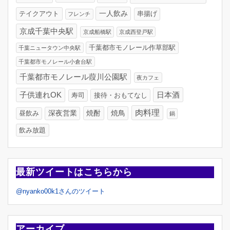
一人飲み
テイクアウト
串揚げ
フレンチ
京成千葉中央駅
京成船橋駅
京成西登戸駅
千葉都市モノレール作草部駅
千葉ニュータウン中央駅
千葉都市モノレール小倉台駅
千葉都市モノレール葭川公園駅
夜カフェ
日本酒
子供連れOK
寿司
接待・おもてなし
肉料理
深夜営業
焼酎
焼鳥
昼飲み
鍋
飲み放題
最新ツイートはこちらから
@nyanko00k1さんのツイート
アーカイブ