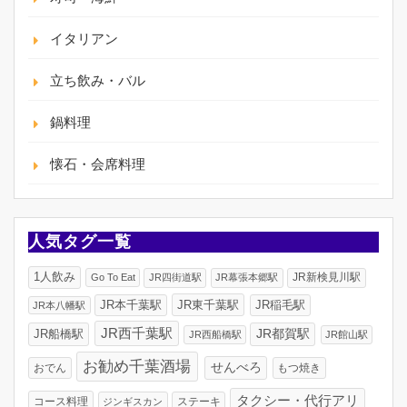
イタリアン
立ち飲み・バル
鍋料理
懐石・会席料理
人気タグ一覧
1人飲み
JR新検見川駅
Go To Eat
JR四街道駅
JR幕張本郷駅
JR東千葉駅
JR稲毛駅
JR本千葉駅
JR本八幡駅
JR西千葉駅
JR船橋駅
JR都賀駅
JR西船橋駅
JR館山駅
お勧め千葉酒場
せんべろ
おでん
もつ焼き
タクシー・代行アリ
コース料理
ジンギスカン
ステーキ