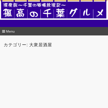
酒場版 孤高の千葉グルメ
Menu
コ
ン
カテゴリー:
大衆居酒屋
テ
ン
ツ
へ
移
動