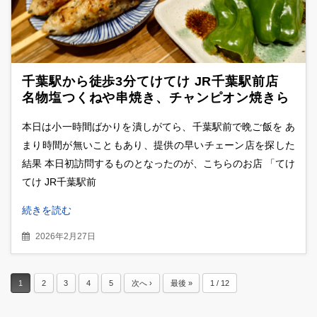
千葉駅から徒歩3分てけてけ JR千葉駅前店
名物塩つくねや串焼き、チャンピオン焼きら
を堪能
本日は小一時間ばかりを潰しがてら、千葉駅前で晩ご飯を あ
まり時間が無いこともあり、提供の早いチェーン店を探した
結果 本日初訪問するものとなったのが、こちらのお店 「てけ
てけ JR千葉駅前
続きを読む
2026年2月27日
1
2
3
4
5
次へ ›
最後 »
1 / 12