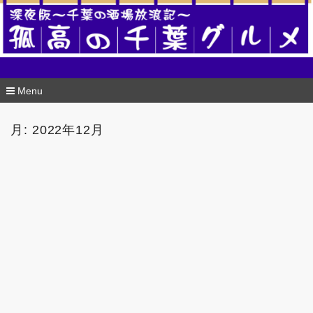
酒場版 孤高の千葉グルメ
Menu
コ
ン
月:
2022年12月
テ
ン
ツ
へ
移
動