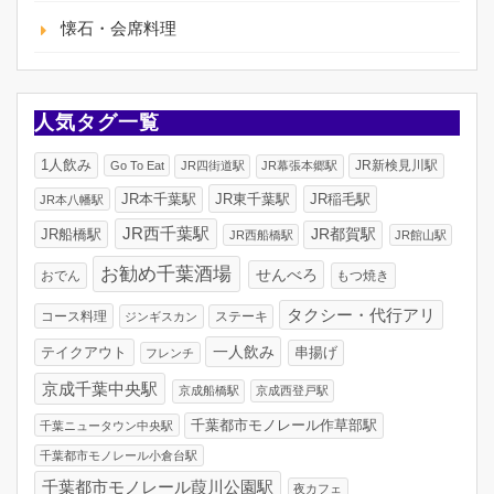
懐石・会席料理
人気タグ一覧
1人飲み
JR新検見川駅
Go To Eat
JR四街道駅
JR幕張本郷駅
JR東千葉駅
JR稲毛駅
JR本千葉駅
JR本八幡駅
JR西千葉駅
JR船橋駅
JR都賀駅
JR西船橋駅
JR館山駅
お勧め千葉酒場
せんべろ
おでん
もつ焼き
タクシー・代行アリ
コース料理
ジンギスカン
ステーキ
一人飲み
テイクアウト
串揚げ
フレンチ
京成千葉中央駅
京成船橋駅
京成西登戸駅
千葉都市モノレール作草部駅
千葉ニュータウン中央駅
千葉都市モノレール小倉台駅
千葉都市モノレール葭川公園駅
夜カフェ