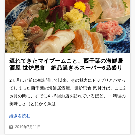
遅れてきたマイブームこと、西千葉の海鮮居
酒屋 世炉思食 絶品過ぎるスーパー6品盛り
をも越えた、極上生ウニに大興奮！！
2ヵ月ほど前に初訪問して以来、その魅力にドップリとハマっ
てしまった西千葉の海鮮居酒屋、世炉思食 気付けば、ここ2
ヵ月の間に、すでに4～5回お店を訪れているほど、 ・料理の
美味しさ（とにかく魚は
続きを読む
2019年7月11日