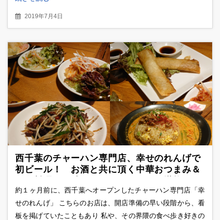
2019年7月4日
西千葉のチャーハン専門店、幸せのれんげで
初ビール！ お酒と共に頂く中華おつまみ＆
一品料理に、〆のチャーハンまでを堪能して
約１ヶ月前に、西千葉へオープンしたチャーハン専門店「幸
みた
せのれんげ」 こちらのお店は、開店準備の早い段階から、看
板を掲げていたこともあり 私や、その界隈の食べ歩き好きの