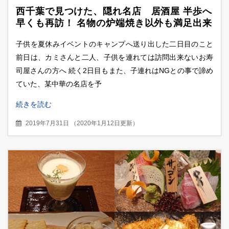
西千葉で見つけた、隠れ名店 居酒屋 半歩へ
早くも再訪！ 名物の炉端焼き以外も満足出来
る絶品揃い、とうもろこしの唐揚げは別格の
子供を夏休みイベントのキャンプへ送り出した二日目のこと
存在感！？
前日は、カミさんと二人、子供を連れては訪問出来ないお寿
司屋さんの方へ 続く2日目もまた、子連れはNGとの事で諦め
ていた、某中華の名店を予
続きを読む
2019年7月31日
（
2020年1月12日更新
）