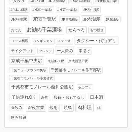
1人飲み
JR新検見川駅
Go To Eat
JR四街道駅
JR幕張本郷駅
JR東千葉駅
JR稲毛駅
JR本千葉駅
JR本八幡駅
JR西千葉駅
JR船橋駅
JR都賀駅
JR西船橋駅
JR館山駅
お勧め千葉酒場
せんべろ
おでん
もつ焼き
タクシー・代行アリ
コース料理
ジンギスカン
ステーキ
一人飲み
テイクアウト
串揚げ
フレンチ
京成千葉中央駅
京成船橋駅
京成西登戸駅
千葉都市モノレール作草部駅
千葉ニュータウン中央駅
千葉都市モノレール小倉台駅
千葉都市モノレール葭川公園駅
夜カフェ
日本酒
子供連れOK
寿司
接待・おもてなし
肉料理
深夜営業
焼酎
焼鳥
昼飲み
鍋
飲み放題