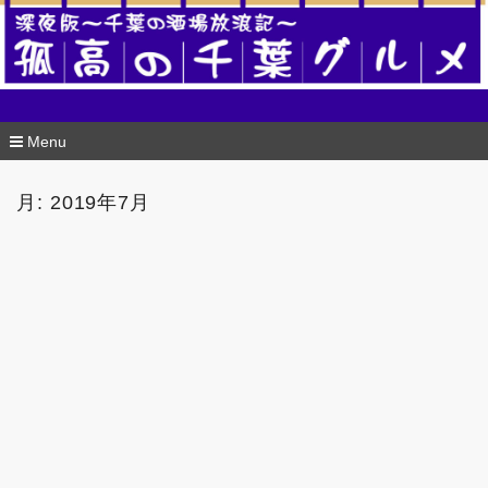
酒場版 孤高の千葉グルメ
Menu
コ
ン
月:
2019年7月
テ
ン
ツ
へ
移
動