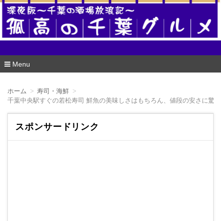
酒場版 孤高の千葉グルメ
Menu
コ
ン
ホーム
寿司・海鮮
テ
千葉中央駅すぐの若松寿司 鮮魚の美味しさはもちろん、値段の安さに驚
ン
ツ
へ
スポンサードリンク
移
動