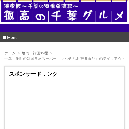
酒場版 孤高の千葉グルメ
Menu
コ
ン
ホーム
焼肉・韓国料理
テ
ン
ツ
へ
スポンサードリンク
移
動