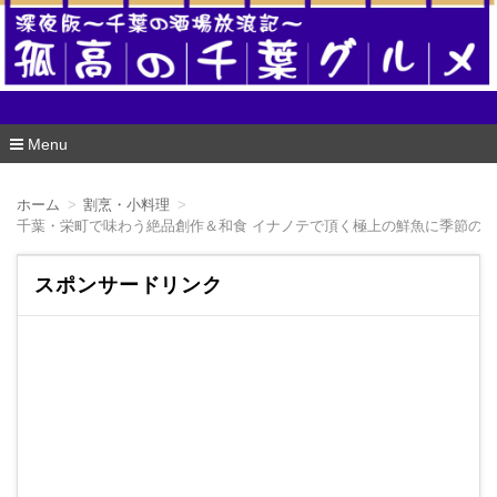
酒場版 孤高の千葉グルメ
Menu
コ
ン
ホーム
割烹・小料理
テ
千葉・栄町で味わう絶品創作＆和食 イナノテで頂く極上の鮮魚に季節の
ン
ツ
へ
スポンサードリンク
移
動