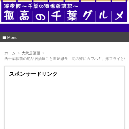
酒場版 孤高の千葉グルメ
Menu
コ
ン
ホーム
大衆居酒屋
テ
西千葉駅前の絶品居酒屋こと世炉思食 旬の鰆にカワハギ、鰺フライと極
ン
ツ
へ
スポンサードリンク
移
動