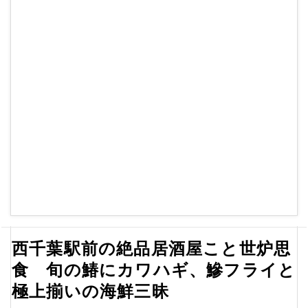
西千葉駅前の絶品居酒屋こと世炉思
食 旬の鰆にカワハギ、鰺フライと
極上揃いの海鮮三昧