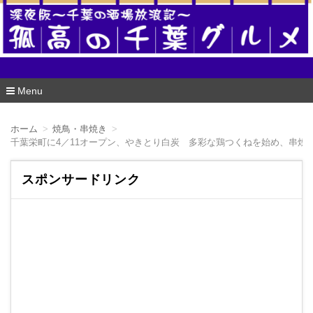
酒場版 孤高の千葉グルメ
Menu
コ
ン
ホーム
焼鳥・串焼き
テ
千葉栄町に4／11オープン、やきとり白炭 多彩な鶏つくねを始め、串焼
ン
ツ
へ
スポンサードリンク
移
動