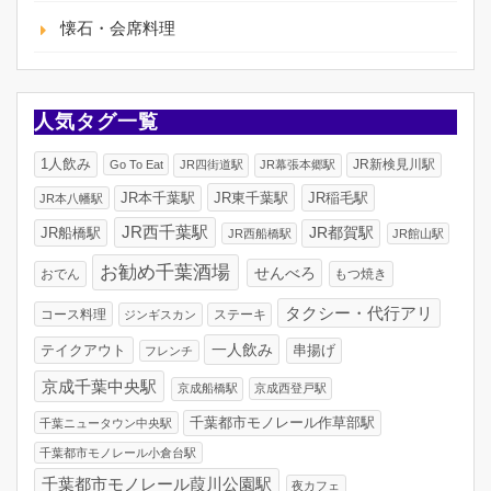
懐石・会席料理
人気タグ一覧
1人飲み
JR新検見川駅
Go To Eat
JR四街道駅
JR幕張本郷駅
JR東千葉駅
JR稲毛駅
JR本千葉駅
JR本八幡駅
JR西千葉駅
JR船橋駅
JR都賀駅
JR西船橋駅
JR館山駅
お勧め千葉酒場
せんべろ
おでん
もつ焼き
タクシー・代行アリ
コース料理
ジンギスカン
ステーキ
一人飲み
テイクアウト
串揚げ
フレンチ
京成千葉中央駅
京成船橋駅
京成西登戸駅
千葉都市モノレール作草部駅
千葉ニュータウン中央駅
千葉都市モノレール小倉台駅
千葉都市モノレール葭川公園駅
夜カフェ