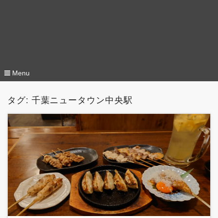
Menu
コ
ン
タグ:
千葉ニュータウン中央駅
テ
ン
ツ
へ
移
動