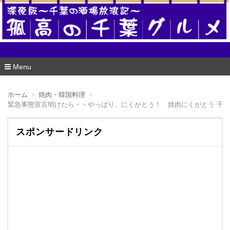
酒場版 孤高の千葉グルメ
Menu
コ
ン
ホーム
焼肉・韓国料理
テ
緊急事態宣言明けたら・・やっぱり、にくがとう！ 焼肉にくがとう 千
ン
ツ
へ
スポンサードリンク
移
動