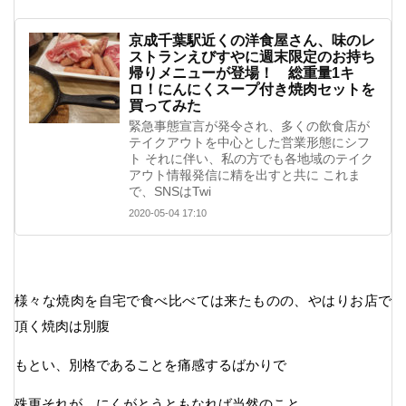
京成千葉駅近くの洋食屋さん、味のレ
ストランえびすやに週末限定のお持ち
帰りメニューが登場！ 総重量1キ
ロ！にんにくスープ付き焼肉セットを
買ってみた
緊急事態宣言が発令され、多くの飲食店が
テイクアウトを中心とした営業形態にシフ
ト それに伴い、私の方でも各地域のテイク
アウト情報発信に精を出すと共に これま
で、SNSはTwi
2020-05-04 17:10
様々な焼肉を自宅で食べ比べては来たものの、やはりお店で
頂く焼肉は別腹
もとい、別格であることを痛感するばかりで
殊更それが、にくがとうともなれば当然のこと