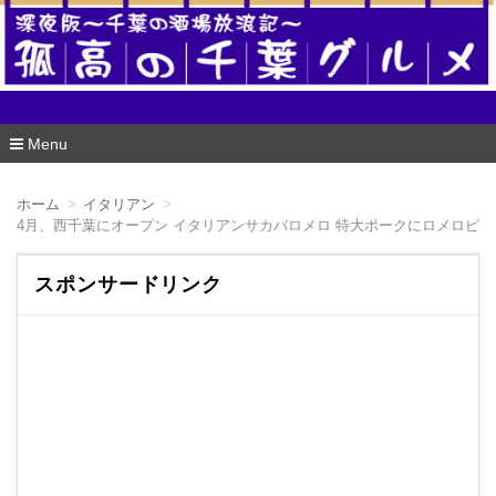
酒場版 孤高の千葉グルメ
Menu
コ
ン
ホーム
イタリアン
テ
4月、西千葉にオープン イタリアンサカバロメロ 特大ポークにロメロピ
ン
ツ
へ
スポンサードリンク
移
動